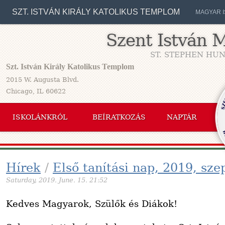
SZT. ISTVÁN KIRÁLY KATOLIKUS TEMPLOM
MAGYAR 
Szent István 
ST. STEPHEN HUN
Szt. István Király Katolikus Templom
2015 W. Augusta Blvd.
Chicago, IL 60622
ISKOLÁNKRÓL
BEÍRATKOZÁS
NAPTÁR
Hírek
/
Első tanítási nap, 2019, sz
Saturday, 2019. June. 15. 21:52
Kedves Magyarok, Szülők és Diákok!