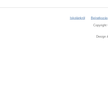
Iskolánkról
Beíratkozás
Copyright
Design 