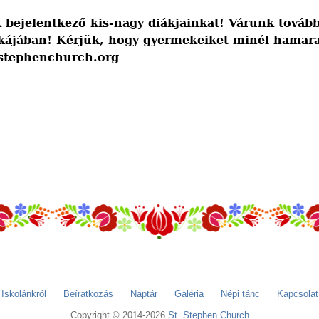
 bejelentkező kis-nagy diákjainkat! Várunk tovább
kájában! Kérjük, hogy gyermekeiket minél hamara
stephenchurch.org
Iskolánkról
Beíratkozás
Naptár
Galéria
Népi tánc
Kapcsolat
Copyright © 2014-2026
St. Stephen Church