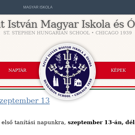
MAGYAR ISKOLA
t István Magyar Iskola és 
ST. STEPHEN HUNGARIAN SCHOOL • CHICAGO 1939
NAPTÁR
KÉPEK
 szeptember 13
 első tanítási napunkra,
szeptember 13-án, dél