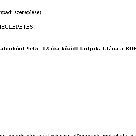
npadi szereplése)
 - MEGLEPETÉS!
batonként 9:45 -12 óra között tartjuk. Utána a B