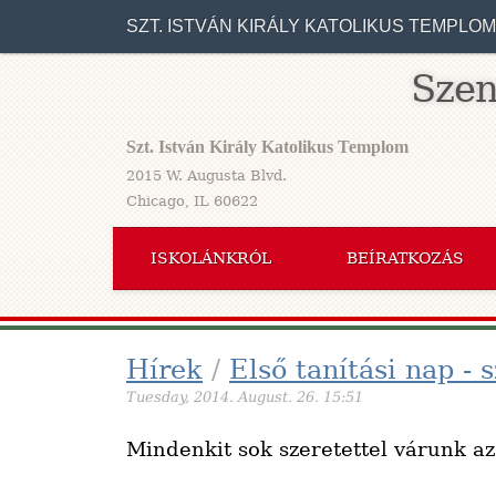
SZT. ISTVÁN KIRÁLY KATOLIKUS TEMPLOM
Szen
Szt. István Király Katolikus Templom
2015 W. Augusta Blvd.
Chicago, IL 60622
ISKOLÁNKRÓL
BEÍRATKOZÁS
Hírek
/
Első tanítási nap -
Tuesday, 2014. August. 26. 15:51
Mindenkit sok szeretettel várunk az