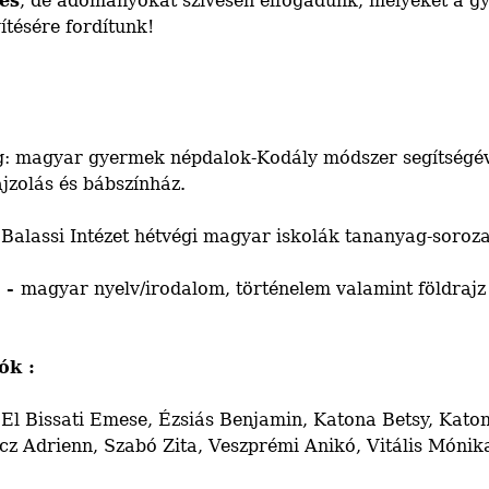
es
, de adományokat szívesen elfogadunk, melyeket a gye
ítésére fordítunk!
: magyar gyermek népdalok-Kodály módszer segítségével
jzolás és bábszínház.
-
Balassi Intézet hétvégi magyar iskolák tananyag-soroza
g -
magyar nyelv/irodalom, történelem valamint földrajz
ók :
El Bissati Emese, Ézsiás Benjamin, Katona Betsy, Katona
 Adrienn, Szabó Zita, Veszprémi Anikó, Vitális Mónika,