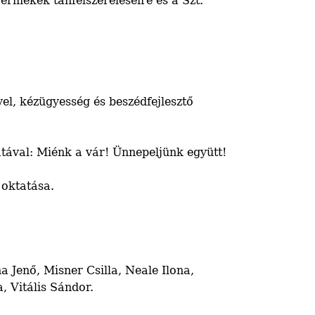
rmekek tanfelszereléseire és a Szt.
, kézügyesség és beszédfejlesztő
tával: Miénk a vár! Ünnepeljünk együtt!
 oktatása.
 Jenő, Misner Csilla, Neale Ilona,
 Vitális Sándor.