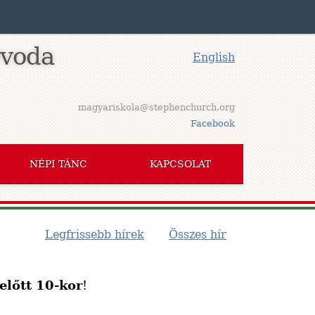
Óvoda
English
magyariskola@stephenchurch.org
Facebook
NÉPI TÁNC
KAPCSOLAT
Legfrissebb hírek
Összes hír
előtt 10-kor
!