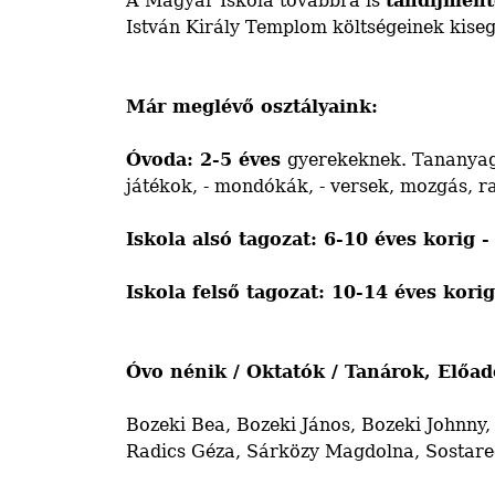
A Magyar Iskola továbbra is
tandíjment
István Király Templom költségeinek kiseg
Már meglévő osztályaink:
Óvoda: 2-5 éves
gyerekeknek. Tananyag
játékok, - mondókák, - versek, mozgás, ra
Iskola alsó tagozat: 6-10 éves korig 
Iskola felső tagozat: 10-14 éves kori
Óvo nénik / Oktatók / Tanárok, Előad
Bozeki Bea, Bozeki János, Bozeki Johnny, 
Radics Géza, Sárközy Magdolna, Sostarecz