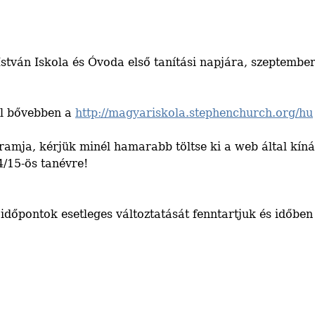
István Iskola és Óvoda első tanítási napjára, szeptembe
ól bővebben a
http://magyariskola.stephenchurch.org/hu
amja, kérjük minél hamarabb töltse ki a web által kínál
4/15-ös tanévre!
 időpontok esetleges változtatását fenntartjuk és időben